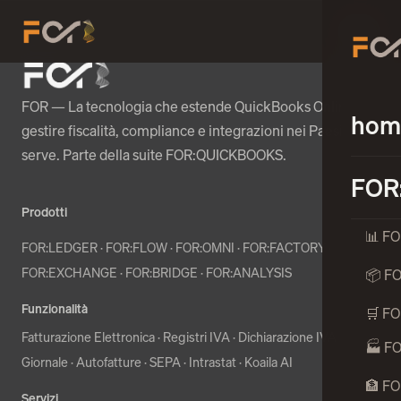
☰
Menu
FOR — La tecnologia che estende QuickBooks Online per
hom
gestire fiscalità, compliance e integrazioni nei Paesi dove
serve. Parte della suite FOR:QUICKBOOKS.
FOR
Prodotti
📊 F
FOR:LEDGER
·
FOR:FLOW
·
FOR:OMNI
·
FOR:FACTORY
·
FOR:EXCHANGE
·
FOR:BRIDGE
·
FOR:ANALYSIS
📦 F
Funzionalità
🛒 F
Fatturazione Elettronica
·
Registri IVA
·
Dichiarazione IVA
·
Libro
🏭 F
Giornale
·
Autofatture
·
SEPA
·
Intrastat
·
Koaila AI
🏦 F
Servizi