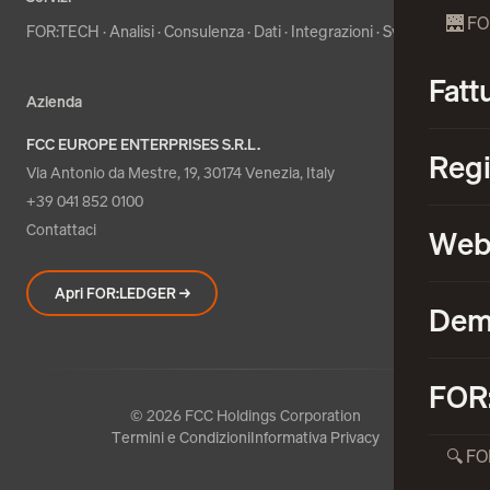
🌉 F
FOR:TECH
·
Analisi
·
Consulenza
·
Dati
·
Integrazioni
·
Sviluppo
Fatt
Azienda
FCC EUROPE ENTERPRISES S.R.L.
Regi
Via Antonio da Mestre, 19, 30174 Venezia, Italy
+39 041 852 0100
Contattaci
Web
Apri FOR:LEDGER →
De
FOR
© 2026 FCC Holdings Corporation
Termini e Condizioni
Informativa Privacy
🔍 FO